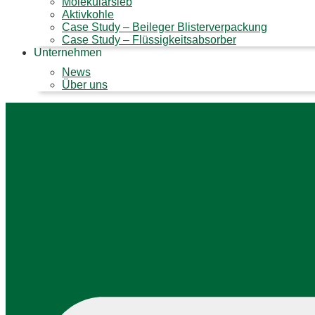
Molekularsieb
Aktivkohle
Case Study – Beileger Blisterverpackung
Case Study – Flüssigkeitsabsorber
Unternehmen
News
Über uns