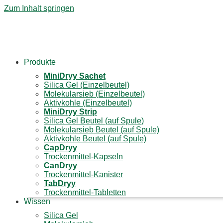
Zum Inhalt springen
Produkte
Mini
Dryy
Sachet
Silica Gel (Einzelbeutel)
Molekularsieb (Einzelbeutel)
Aktivkohle (Einzelbeutel)
Mini
Dryy
Strip
Silica Gel Beutel (auf Spule)
Molekularsieb Beutel (auf Spule)
Aktivkohle Beutel (auf Spule)
Cap
Dryy
Trockenmittel-Kapseln
Can
Dryy
Trockenmittel-Kanister
Tab
Dryy
Trockenmittel-Tabletten
Wissen
Silica Gel