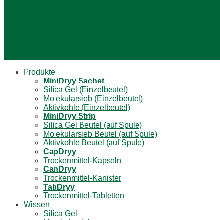
Produkte
Mini
Dryy
Sachet
Silica Gel (Einzelbeutel)
Molekularsieb (Einzelbeutel)
Aktivkohle (Einzelbeutel)
Mini
Dryy
Strip
Silica Gel Beutel (auf Spule)
Molekularsieb Beutel (auf Spule)
Aktivkohle Beutel (auf Spule)
Cap
Dryy
Trockenmittel-Kapseln
Can
Dryy
Trockenmittel-Kanister
Tab
Dryy
Trockenmittel-Tabletten
Wissen
Silica Gel